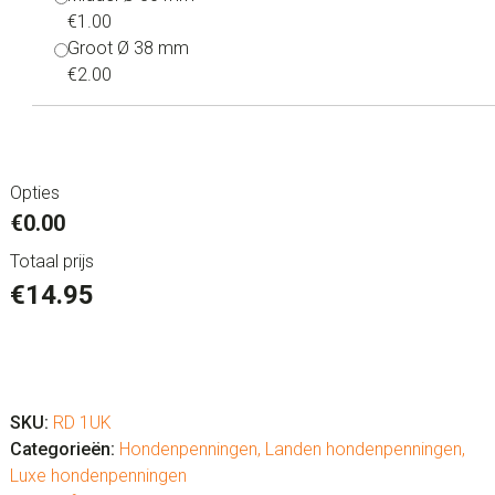
€1.00
Groot Ø 38 mm
€2.00
Opties
€0.00
Totaal prijs
€
14.95
Hondenpenning
luxe
"Groot
SKU:
RD 1UK
Britannië"
Categorieën:
Hondenpenningen
,
Landen hondenpenningen
,
aantal
Luxe hondenpenningen