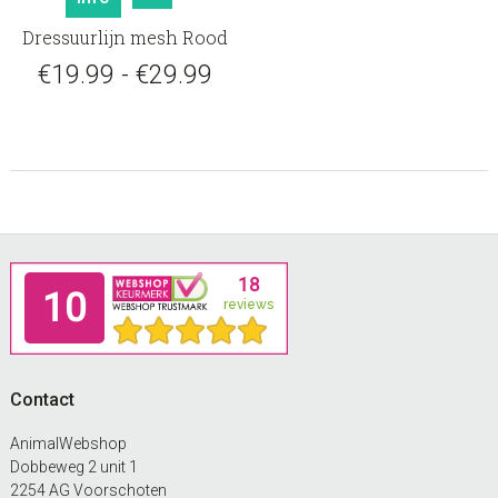
product
Dressuurlijn mesh Rood
heeft
meerdere
Prijsklasse:
€
19.99
-
€
29.99
variaties.
€19.99
Deze
tot
optie
kan
€29.99
gekozen
worden
op
Footer
de
productpagina
Contact
AnimalWebshop
Dobbeweg 2 unit 1
2254 AG Voorschoten