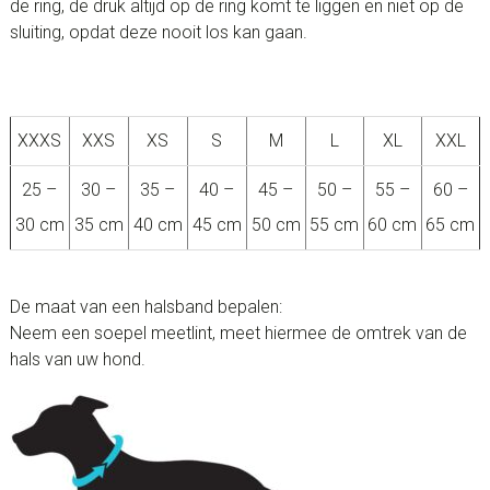
de ring, de druk altijd op de ring komt te liggen en niet op de
sluiting, opdat deze nooit los kan gaan.
XXXS
XXS
XS
S
M
L
XL
XXL
25 –
30 –
35 –
40 –
45 –
50 –
55 –
60 –
30 cm
35 cm
40 cm
45 cm
50 cm
55 cm
60 cm
65 cm
De maat van een halsband bepalen:
Neem een soepel meetlint, meet hiermee de omtrek van de
hals van uw hond.