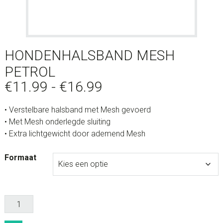
HONDENHALSBAND MESH
PETROL
Prijsklasse:
€
11.99
-
€
16.99
€11.99
• Verstelbare halsband met Mesh gevoerd
tot
• Met Mesh onderlegde sluiting
€16.99
• Extra lichtgewicht door ademend Mesh
Formaat
Hondenhalsband
Mesh