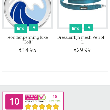
Info
Info
Hondenpenning luxe
Dressuurlijn mesh Petrol –
“Golf”
L
€
14.95
€
29.99
Footer