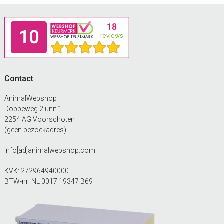
Footer
Contact
AnimalWebshop
Dobbeweg 2 unit 1
2254 AG Voorschoten
(geen bezoekadres)
info[ad]animalwebshop.com
KVK: 272964940000
BTW-nr: NL 0017 19347 B69