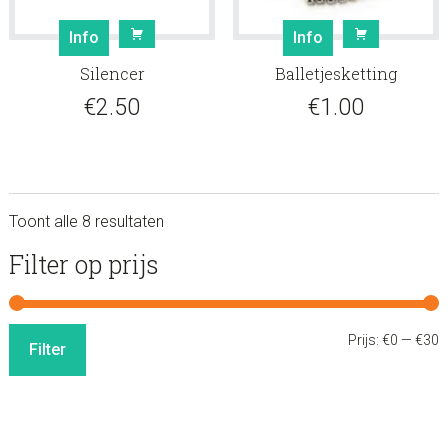
Info
Info
Silencer
Balletjesketting
€
2.50
€
1.00
Toont alle 8 resultaten
sidebar
Store
Filter op prijs
Sidebar
M
M
Prijs:
€0
—
€30
Filter
p
p