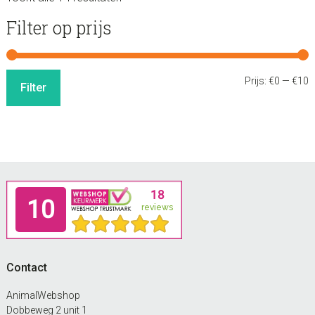
sidebar
Store
Filter op prijs
Sidebar
M
M
Prijs:
€0
—
€10
Filter
p
p
Footer
Contact
AnimalWebshop
Dobbeweg 2 unit 1