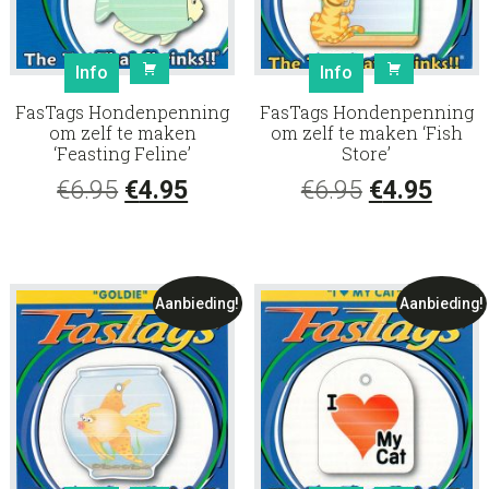
Info
Info
FasTags Hondenpenning
FasTags Hondenpenning
om zelf te maken
om zelf te maken ‘Fish
‘Feasting Feline’
Store’
Oorspronkelijke
Huidige
Oorspronke
Huid
€
6.95
€
4.95
€
6.95
€
4.95
prijs
prijs
prijs
prijs
was:
is:
was:
is:
€6.95.
€4.95.
€6.95.
€4.95
Aanbieding!
Aanbieding!