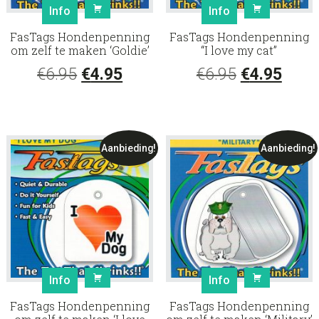
Info
Info
FasTags Hondenpenning
FasTags Hondenpenning
om zelf te maken ‘Goldie’
“I love my cat”
Oorspronkelijke
Huidige
Oorspronke
Huid
€
6.95
€
4.95
€
6.95
€
4.95
prijs
prijs
prijs
prijs
was:
is:
was:
is:
€6.95.
€4.95.
€6.95.
€4.95
Aanbieding!
Aanbieding!
Info
Info
FasTags Hondenpenning
FasTags Hondenpenning