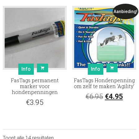
was:
is:
€6.95.
€4.95
€6.95.
€4.95.
Aanbieding!
Info
Info
FasTags permanent
FasTags Hondenpenning
marker voor
om zelf te maken ‘Agility’
hondenpenningen
Oorspronke
Huid
€
6.95
€
4.95
€
3.95
prijs
prijs
was:
is:
€6.95.
€4.95
Toont alle 14 resultaten