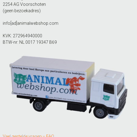
2254 AG Voorschoten
(geen bezoekadres)
info[ad]animalwebshop.com
KVK: 272964940000
BTW-nr: NL 0017 19347 B69
Veel gestelde vragen – FAQ