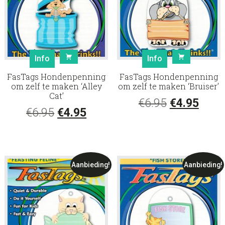
Info
Info
FasTags Hondenpenning
FasTags Hondenpenning
om zelf te maken ‘Alley
om zelf te maken ‘Bruiser’
Cat’
Oorspronke
Huid
€
6.95
€
4.95
Oorspronkelijke
Huidige
€
6.95
€
4.95
prijs
prijs
prijs
prijs
was:
is:
was:
is:
€6.95.
€4.95
€6.95.
€4.95.
Aanbieding!
Aanbieding!