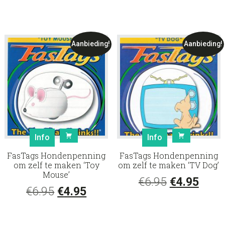
prijs
prijs
prijs
prijs
was:
is:
was:
is:
€6.95.
€4.95.
€6.95.
€4.95
Aanbieding!
Aanbieding!
Info
Info
FasTags Hondenpenning
FasTags Hondenpenning
om zelf te maken ‘Toy
om zelf te maken ‘TV Dog’
Mouse’
Oorspronke
Huid
€
6.95
€
4.95
Oorspronkelijke
Huidige
€
6.95
€
4.95
prijs
prijs
prijs
prijs
was:
is: