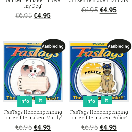
om zelf te maken ‘I love
om zelf te maken ‘Military’
my Dog’
Oorspronke
Huid
€
6.95
€
4.95
Oorspronkelijke
Huidige
€
6.95
€
4.95
prijs
prijs
prijs
prijs
was:
is:
was:
is:
€6.95.
€4.95
€6.95.
€4.95.
Aanbieding!
Aanbieding!
Info
Info
FasTags Hondenpenning
FasTags Hondenpenning
om zelf te maken ‘Muttly’
om zelf te maken ‘Police’
Oorspronkelijke
Huidige
Oorspronke
Huid
€
6.95
€
4.95
€
6.95
€
4.95