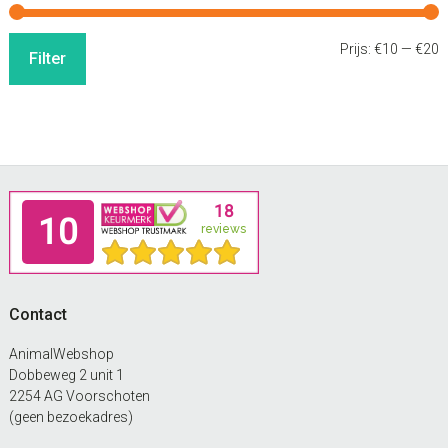
Sidebar
M
M
Prijs:
€10
—
€20
Filter
p
p
Footer
Contact
AnimalWebshop
Dobbeweg 2 unit 1
2254 AG Voorschoten
(geen bezoekadres)