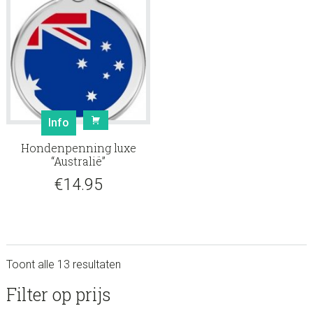
Info
Hondenpenning luxe
“Australië”
€
14.95
Toont alle 13 resultaten
sidebar
Store
Filter op prijs