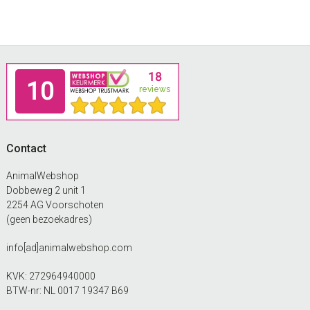
Footer
Contact
AnimalWebshop
Dobbeweg 2 unit 1
2254 AG Voorschoten
(geen bezoekadres)
info[ad]animalwebshop.com
KVK: 272964940000
BTW-nr: NL 0017 19347 B69