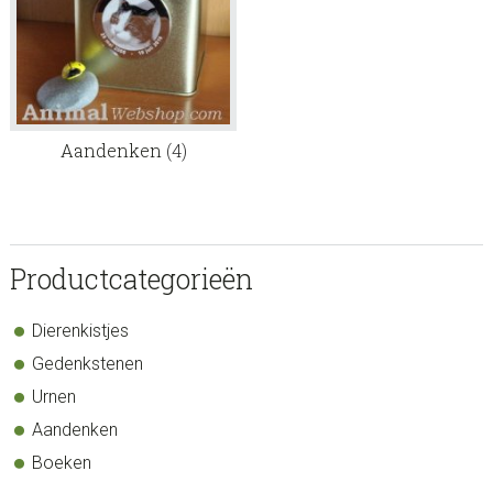
Aandenken
(4)
sidebar
Store
Productcategorieën
Sidebar
Dierenkistjes
Gedenkstenen
Urnen
Aandenken
Boeken