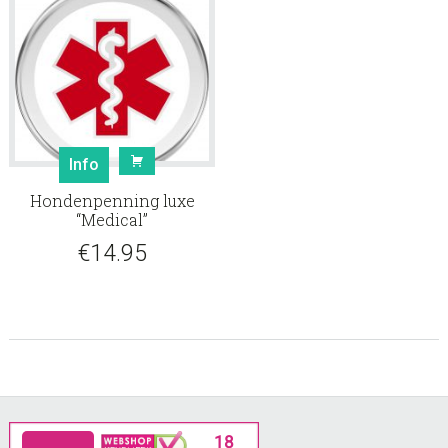
Info
Hondenpenning luxe
“Medical”
€
14.95
Footer