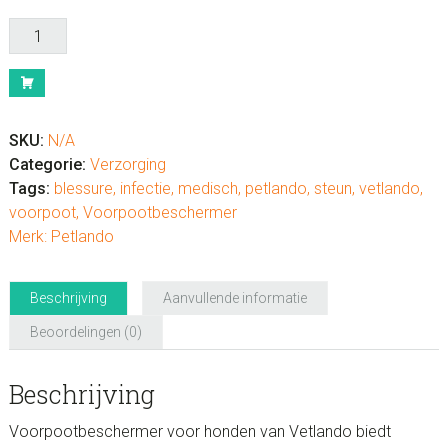
Voorpootbeschermer
voor
honden
aantal
SKU:
N/A
Categorie:
Verzorging
Tags:
blessure
,
infectie
,
medisch
,
petlando
,
steun
,
vetlando
,
voorpoot
,
Voorpootbeschermer
Merk:
Petlando
Beschrijving
Aanvullende informatie
Beoordelingen (0)
Beschrijving
Voorpootbeschermer voor honden van Vetlando biedt