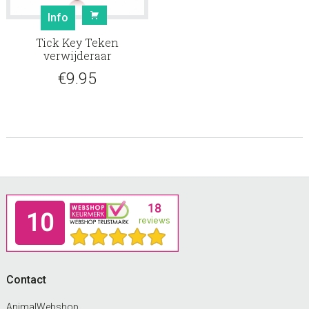
Info
Tick Key Teken
verwijderaar
€
9.95
Footer
Contact
AnimalWebshop