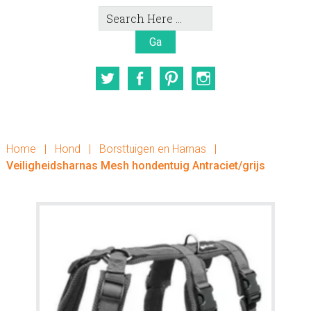
Search
Here
Twitter
Facebook
Pinterest
Instagram
Home
|
Hond
|
Borsttuigen en Harnas
|
Veiligheidsharnas Mesh hondentuig Antraciet/grijs