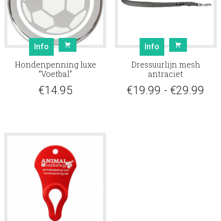
Dit
Info
Info
product
Hondenpenning luxe
Dressuurlijn mesh
heeft
“Voetbal”
antraciet
meerde
Pri
€
14.95
€
19.99
-
€
29.99
variaties
Deze
€19
optie
tot
kan
gekoze
€29
worden
op
de
product