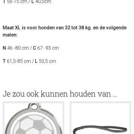
T
56-75 cm /
L
40,5cm
Maat XL is voor honden van 32 tot 38 kg. en de volgende
maten:
N
46 -80 cm /
C
67 -93 cm
T
61,5-85 cm /
L
50,5 cm
Je zou ook kunnen houden van …