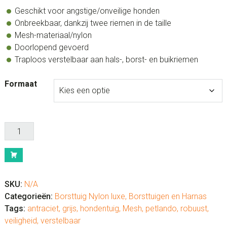
Geschikt voor angstige/onveilige honden
Onbreekbaar, dankzij twee riemen in de taille
Mesh-materiaal/nylon
Doorlopend gevoerd
Traploos verstelbaar aan hals-, borst- en buikriemen
Formaat
Veiligheidsharnas
Mesh
hondentuig
Antraciet/grijs
aantal
SKU:
N/A
Categorieën:
Borsttuig Nylon luxe
,
Borsttuigen en Harnas
Tags:
antraciet
,
grijs
,
hondentuig
,
Mesh
,
petlando
,
robuust
,
veiligheid
,
verstelbaar