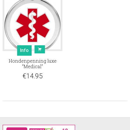
Info
Hondenpenning luxe
“Medical”
€
14.95
Footer