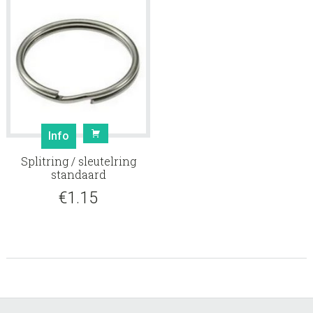
Info
Splitring / sleutelring
standaard
€
1.15