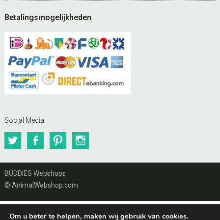
Betalingsmogelijkheden
Social Media
Twitter
Facebook
Pinterest
Instagram
BUDDIES Webshops
© AnimalWebshop.com
Om u beter te helpen, maken wij gebruik van cookies.