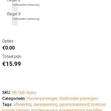
12
characters remaining
Regel 3
12
characters remaining
Opties
€0.00
Totaal prijs
€
15.99
Hondenpenning
rashond
Husky
SKU:
HB 16B Husky
aantal
Categorieën:
Hondenpenningen
,
Rashonden penningen
Tags:
afbeelding
,
dierenpenning
,
gepersonaliseerd
,
hoeboer
,
honden penning
,
hondenpenning
,
hondenpenning bestellen
,