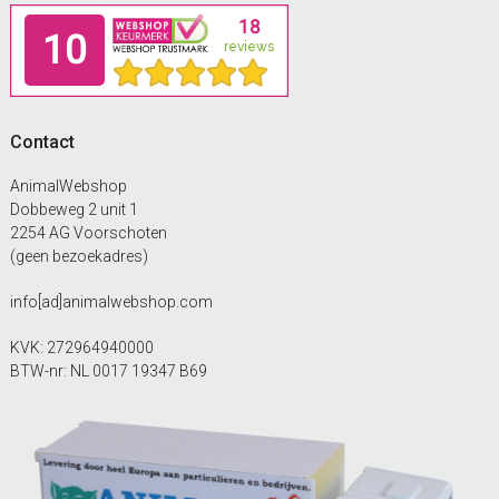
Footer
Contact
AnimalWebshop
Dobbeweg 2 unit 1
2254 AG Voorschoten
(geen bezoekadres)
info[ad]animalwebshop.com
KVK: 272964940000
BTW-nr: NL 0017 19347 B69