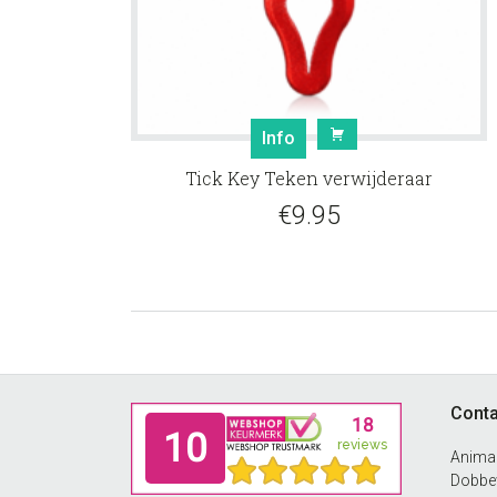
Info
Tick Key Teken verwijderaar
€
9.95
Footer
Conta
Anima
Dobbew