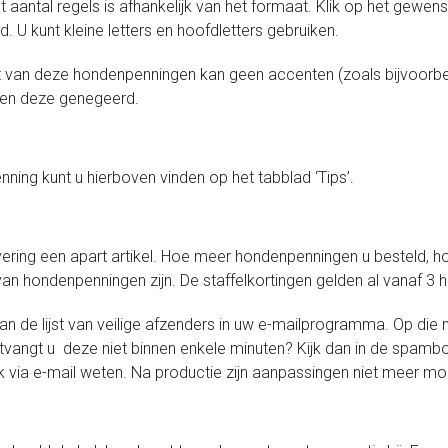
et aantal regels is afhankelijk van het formaat. Klik op het gewens
 U kunt kleine letters en hoofdletters gebruiken.
t van deze hondenpenningen kan geen accenten (zoals bijvoorbee
den deze genegeerd.
ning kunt u hierboven vinden op het tabblad ‘Tips’.
ring een apart artikel. Hoe meer hondenpenningen u besteld, h
n hondenpenningen zijn. De staffelkortingen gelden al vanaf 3
e lijst van veilige afzenders in uw e-mailprogramma. Op die m
Ontvangt u deze niet binnen enkele minuten? Kijk dan in de spam
 via e-mail weten. Na productie zijn aanpassingen niet meer mog