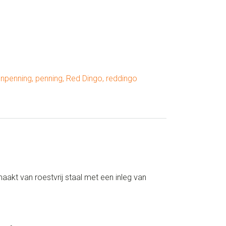
npenning
,
penning
,
Red Dingo
,
reddingo
akt van roestvrij staal met een inleg van