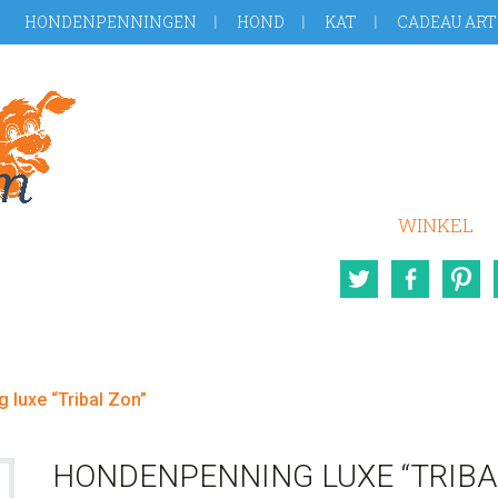
HONDENPENNINGEN
HOND
KAT
CADEAU ART
WINKEL
Twitter
Face
luxe “Tribal Zon”
HONDENPENNING LUXE “TRIBA