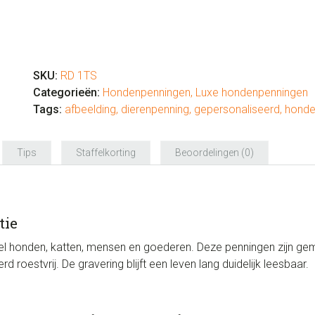
Hondenpenning
luxe
"Tribal
SKU:
RD 1TS
Zon"
Categorieën:
Hondenpenningen
,
Luxe hondenpenningen
aantal
Tags:
afbeelding
,
dierenpenning
,
gepersonaliseerd
,
honde
Tips
Staffelkorting
Beoordelingen (0)
tie
l honden, katten, mensen en goederen. Deze penningen zijn gema
roestvrij. De gravering blijft een leven lang duidelijk leesbaar.