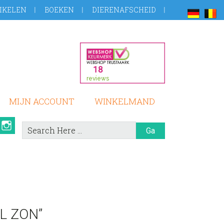
IKELEN
BOEKEN
DIERENAFSCHEID
MIJN ACCOUNT
WINKELMAND
book
Pinterest
Instagram
Search
Here
L ZON”