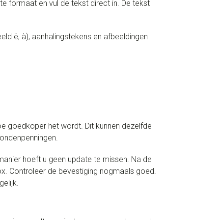
te formaat en vul de tekst direct in. De tekst
ld ë, à), aanhalingstekens en afbeeldingen
oe goedkoper het wordt. Dit kunnen dezelfde
 hondenpenningen.
anier hoeft u geen update te missen. Na de
box. Controleer de bevestiging nogmaals goed.
elijk.