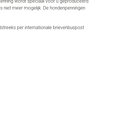
 penning wordt speciaal voor u geproduceerd.
aas niet meer mogelijk. De hondenpenningen
treeks per internationale brievenbuspost