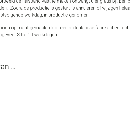
rbeeld de halsband vast te maken ontvangt u er gratis bij. Een
den. Zodra de productie is gestart, is annuleren of wijzigen hel
eerstvolgende werkdag, in productie genomen.
r u op maat gemaakt door een buitenlandse fabrikant en rechts
ongeveer 8 tot 10 werkdagen.
van …