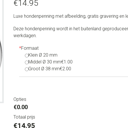
€
14.95
Luxe hondenpenning met afbeelding, gratis gravering en l
Deze hondenpenning wordt in het buitenland geproduceerd
werkdagen.
*
Formaat
Klein Ø 20 mm
Middel Ø 30 mm
€1.00
Groot Ø 38 mm
€2.00
Opties
€0.00
Totaal prijs
€
14.95