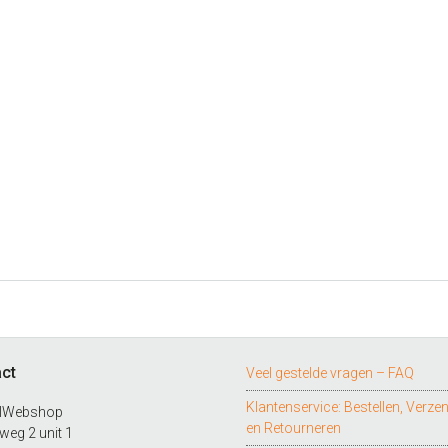
ct
Veel gestelde vragen – FAQ
Klantenservice: Bestellen, Verze
lWebshop
en Retourneren
eg 2 unit 1