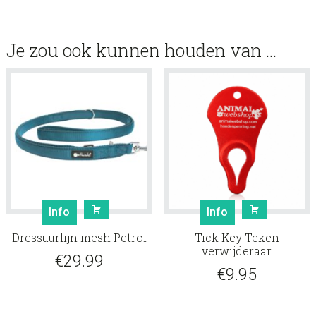
Je zou ook kunnen houden van …
Dit
Info
Info
product
Dressuurlijn mesh Petrol
Tick Key Teken
heeft
verwijderaar
meerdere
€
29.99
€
9.95
variaties.
Deze
optie