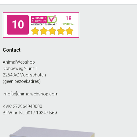
op
de
Footer
productpagina
Contact
AnimalWebshop
Dobbeweg 2 unit 1
2254 AG Voorschoten
(geen bezoekadres)
info[ad]animalwebshop.com
KVK: 272964940000
BTW-nr: NL 0017 19347 B69