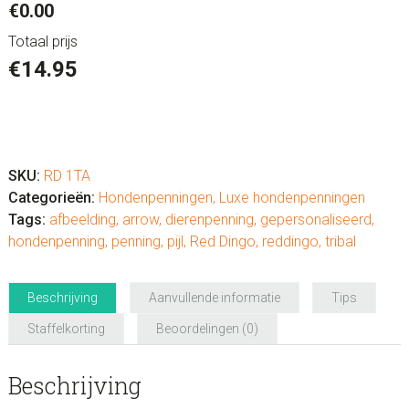
€0.00
Totaal prijs
€
14.95
Hondenpenning
luxe
"Tribal
SKU:
RD 1TA
Arrow"
Categorieën:
Hondenpenningen
,
Luxe hondenpenningen
aantal
Tags:
afbeelding
,
arrow
,
dierenpenning
,
gepersonaliseerd
,
hondenpenning
,
penning
,
pijl
,
Red Dingo
,
reddingo
,
tribal
Beschrijving
Aanvullende informatie
Tips
Staffelkorting
Beoordelingen (0)
Beschrijving