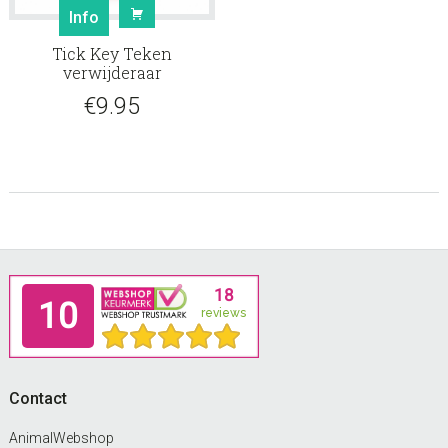
Info
Tick Key Teken
verwijderaar
€
9.95
Footer
Contact
AnimalWebshop