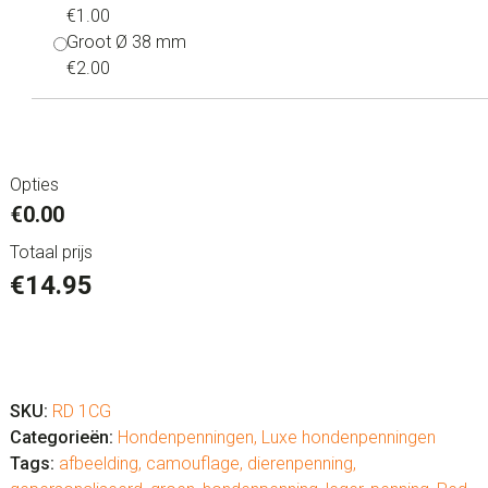
€1.00
Groot Ø 38 mm
€2.00
Opties
€0.00
Totaal prijs
€
14.95
Hondenpenning
luxe
"Camouflage
SKU:
RD 1CG
Groen"
Categorieën:
Hondenpenningen
,
Luxe hondenpenningen
aantal
Tags:
afbeelding
,
camouflage
,
dierenpenning
,