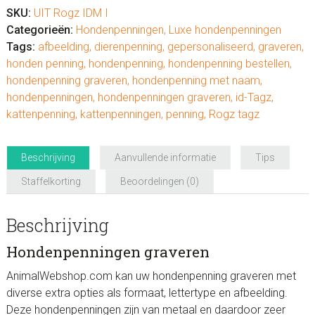
SKU:
UIT Rogz IDM I
Categorieën:
Hondenpenningen
,
Luxe hondenpenningen
Tags:
afbeelding
,
dierenpenning
,
gepersonaliseerd
,
graveren
,
honden penning
,
hondenpenning
,
hondenpenning bestellen
,
hondenpenning graveren
,
hondenpenning met naam
,
hondenpenningen
,
hondenpenningen graveren
,
id-Tagz
,
kattenpenning
,
kattenpenningen
,
penning
,
Rogz tagz
Beschrijving
Aanvullende informatie
Tips
Staffelkorting
Beoordelingen (0)
Beschrijving
Hondenpenningen graveren
AnimalWebshop.com kan uw hondenpenning graveren met
diverse extra opties als formaat, lettertype en afbeelding.
Deze hondenpenningen zijn van metaal en daardoor zeer