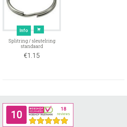
Info
Splitring / sleutelring
standaard
€
1.15
Footer