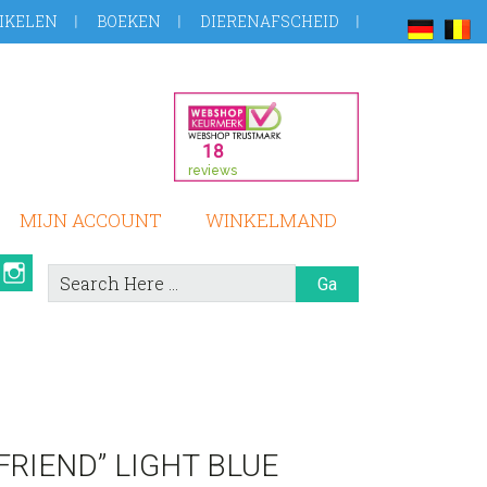
IKELEN
BOEKEN
DIERENAFSCHEID
MIJN ACCOUNT
WINKELMAND
book
Pinterest
Instagram
Search
Here
RIEND” LIGHT BLUE