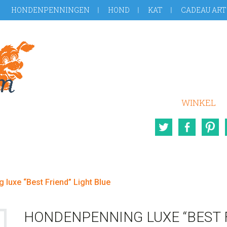
HONDENPENNINGEN
HOND
KAT
CADEAU ART
WINKEL
Twitter
Face
luxe “Best Friend” Light Blue
HONDENPENNING LUXE “BEST F