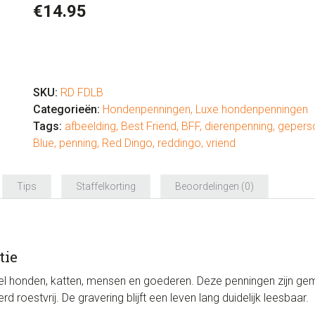
€
14.95
Hondenpenning
luxe
"Best
SKU:
RD FDLB
Friend"
Categorieën:
Hondenpenningen
,
Luxe hondenpenningen
Light
Tags:
afbeelding
,
Best Friend
,
BFF
,
dierenpenning
,
gepers
Blue
Blue
,
penning
,
Red Dingo
,
reddingo
,
vriend
aantal
Tips
Staffelkorting
Beoordelingen (0)
tie
l honden, katten, mensen en goederen. Deze penningen zijn gema
roestvrij. De gravering blijft een leven lang duidelijk leesbaar.