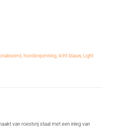
onaliseerd
,
hondenpenning
,
licht blauw
,
Light
akt van roestvrij staal met een inleg van