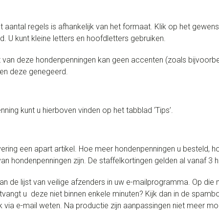
et aantal regels is afhankelijk van het formaat. Klik op het gewens
 U kunt kleine letters en hoofdletters gebruiken.
t van deze hondenpenningen kan geen accenten (zoals bijvoorbee
den deze genegeerd.
ning kunt u hierboven vinden op het tabblad ‘Tips’.
ring een apart artikel. Hoe meer hondenpenningen u besteld, h
n hondenpenningen zijn. De staffelkortingen gelden al vanaf 3
e lijst van veilige afzenders in uw e-mailprogramma. Op die m
Ontvangt u deze niet binnen enkele minuten? Kijk dan in de spam
 via e-mail weten. Na productie zijn aanpassingen niet meer mog