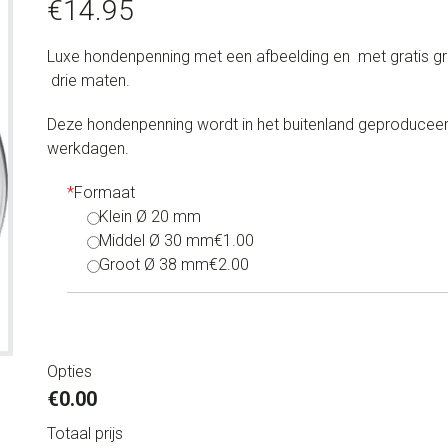
€
14.95
Luxe hondenpenning met een afbeelding en met gratis gra
drie maten.
Deze hondenpenning wordt in het buitenland geproduceerd
werkdagen.
*
Formaat
Klein Ø 20 mm
Middel Ø 30 mm
€1.00
Groot Ø 38 mm
€2.00
Opties
€0.00
Totaal prijs