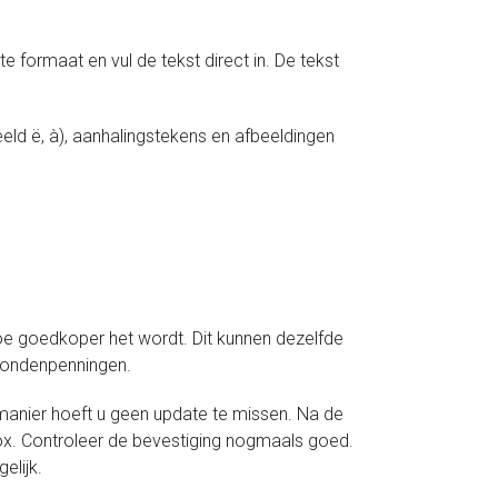
te formaat en vul de tekst direct in. De tekst
ld ë, à), aanhalingstekens en afbeeldingen
oe goedkoper het wordt. Dit kunnen dezelfde
 hondenpenningen.
anier hoeft u geen update te missen. Na de
box. Controleer de bevestiging nogmaals goed.
elijk.