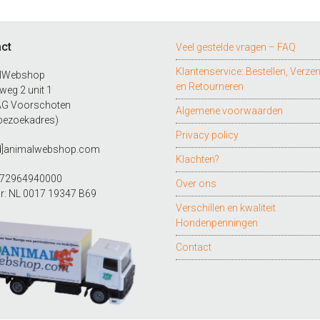
ct
Veel gestelde vragen – FAQ
Klantenservice: Bestellen, Verze
lWebshop
en Retourneren
eg 2 unit 1
AG Voorschoten
Algemene voorwaarden
bezoekadres)
Privacy policy
ad]animalwebshop.com
Klachten?
272964940000
Over ons
r: NL 0017 19347 B69
Verschillen en kwaliteit
Hondenpenningen
Contact