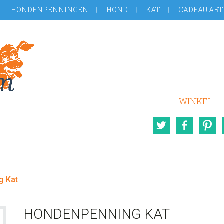
HONDENPENNINGEN
HOND
KAT
CADEAU ART
WINKEL
Twitter
Face
g Kat
HONDENPENNING KAT