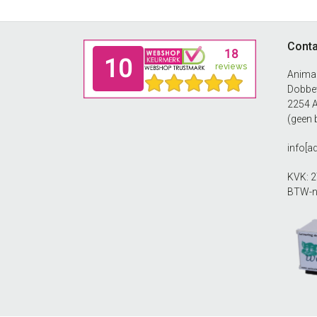
Footer
Conta
Anima
Dobbew
2254 
(geen 
info[
KVK: 
BTW-n