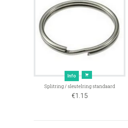
Info
Splitring / sleutelring standaard
€
1.15