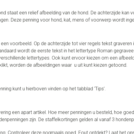
 staat een relief afbeelding van de hond. De achterzijde kan v
dingen. Deze penning voor hond, kat, mens of voorwerp wordt i
en voorbeeld. Op de achterzijde tot vier regels tekst graveren is 
andaard wordt de eerste tekst in het lettertype Roman gegraveerd
 verschillende lettertypes. Ook kunt ervoor kiezen om een afbee
likt, worden de afbeeldingen waar u uit kunt kiezen getoond.
ning kunt u hierboven vinden op het tabblad ‘Tips’.
ring een apart artikel. Hoe meer penningen u besteld, hoe goed
enpenningen zijn. De staffelkortingen gelden al vanaf 3 honden
ging. Controleer deze nogmaals goed. Fout ontdekt? Laat het on