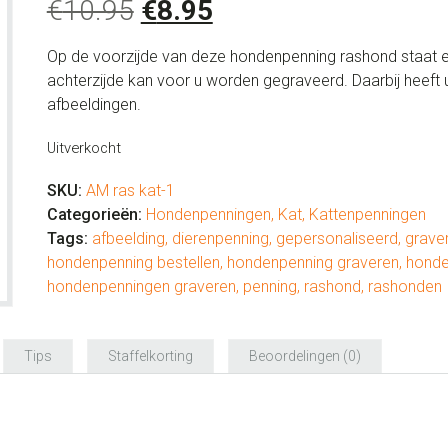
Oorspronkelijke
Huidige
€
10.95
€
8.95
prijs
prijs
Op de voorzijde van deze hondenpenning rashond staat ee
was:
is:
achterzijde kan voor u worden gegraveerd. Daarbij heeft u
€10.95.
€8.95.
afbeeldingen.
Uitverkocht
SKU:
AM ras kat-1
Categorieën:
Hondenpenningen
,
Kat
,
Kattenpenningen
Tags:
afbeelding
,
dierenpenning
,
gepersonaliseerd
,
grave
hondenpenning bestellen
,
hondenpenning graveren
,
honde
hondenpenningen graveren
,
penning
,
rashond
,
rashonden
Tips
Staffelkorting
Beoordelingen (0)