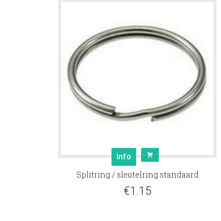
Info
Splitring / sleutelring standaard
€
1.15