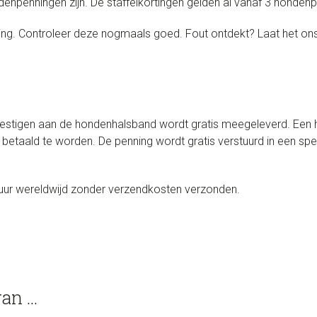
enpenningen zijn. De staffelkortingen gelden al vanaf 3 honden
ging. Controleer deze nogmaals goed. Fout ontdekt? Laat het on
.
evestigen aan de hondenhalsband wordt gratis meegeleverd. Een
 betaald te worden. De penning wordt gratis verstuurd in een s
uur wereldwijd zonder verzendkosten verzonden.
van …