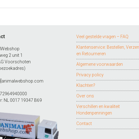
ct
Veel gestelde vragen – FAQ
Klantenservice: Bestellen, Verze
lWebshop
en Retourneren
eg 2 unit 1
AG Voorschoten
Algemene voorwaarden
bezoekadres)
Privacy policy
ad]animalwebshop.com
Klachten?
272964940000
Over ons
r: NL 0017 19347 B69
Verschillen en kwaliteit
Hondenpenningen
Contact