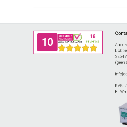
Footer
Conta
Anima
Dobbew
2254 
(geen 
info[
KVK: 
BTW-n