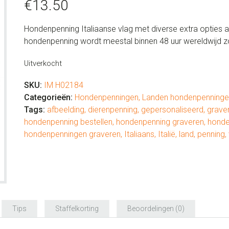
€
13.50
Hondenpenning Italiaanse vlag met diverse extra opties al
hondenpenning wordt meestal binnen 48 uur wereldwijd 
Uitverkocht
SKU:
IM H02184
Categorieën:
Hondenpenningen
,
Landen hondenpenninge
Tags:
afbeelding
,
dierenpenning
,
gepersonaliseerd
,
grave
hondenpenning bestellen
,
hondenpenning graveren
,
honde
hondenpenningen graveren
,
Italiaans
,
Italië
,
land
,
penning
,
Tips
Staffelkorting
Beoordelingen (0)