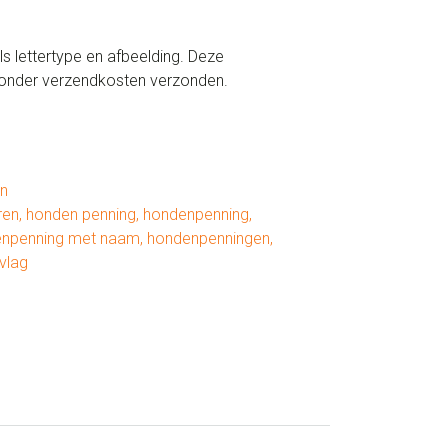
s lettertype en afbeelding. Deze
zonder verzendkosten verzonden.
n
ren
,
honden penning
,
hondenpenning
,
npenning met naam
,
hondenpenningen
,
vlag