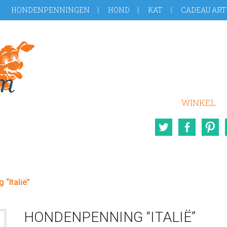
HONDENPENNINGEN
HOND
KAT
CADEAU ART
WINKEL
Twitter
Face
“Italië”
HONDENPENNING “ITALIË”