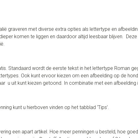
 graveren met diverse extra opties als lettertype en afbeeldin
ieper komen te liggen en daardoor altijd leesbaar blijven. Dez
ië.
gratis. Standaard wordt de eerste tekst in het lettertype Roman g
lettertypes. Ook kunt ervoor kiezen om een afbeelding op de hond
r u uit kunt kiezen getoond. In combinatie met een afbeelding is
ning kunt u hierboven vinden op het tabblad ‘Tips’.
ring een apart artikel. Hoe meer penningen u besteld, hoe goed