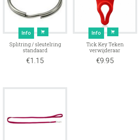
Info
Info
Splitring / sleutelring
Tick Key Teken
standaard
verwijderaar
€
1.15
€
9.95