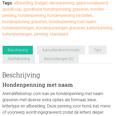
Tags:
afbeelding
,
budget
,
dierenpenning
,
gepersonaliseerd
,
goedkoop
,
goedkope hondenpenning
,
graveren
,
honden
penning
,
hondenpenning
,
hondenpenning bestellen
,
hondenpenning graveren
,
hondenpenning met naam
,
hondenpenningen
,
hondenpenningen graveren
,
kattenpenning
,
kattenpenningen
,
penning
,
standaard
Beschrijving
Aanvullende informatie
Tips
Staffelkorting
Beoordelingen (0)
Beschrijving
Hondenpenning met naam
AnimalWebshop.com kan uw hondenpenning met naam
graveren met diverse extra opties als formaat, kleur,
lettertype en afbeelding. Deze penning voor hond, kat, mens
of voorwerp wordt ingegraveerd zodat de letters dieper