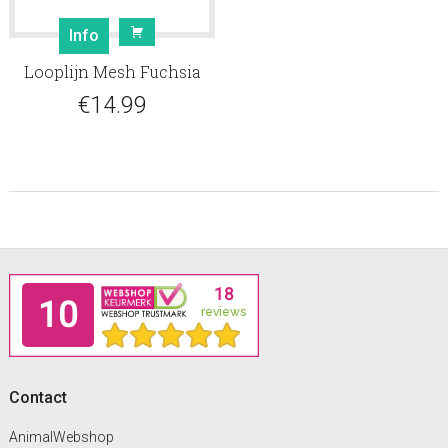
Dit
Info
product
Looplijn Mesh Fuchsia
heeft
meerdere
€
14.99
variaties.
Deze
optie
kan
gekozen
worden
op
Footer
de
productpagina
Contact
AnimalWebshop