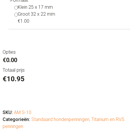
*
Formaat
Klein 25 x 17 mm
Groot 32 x 22 mm
€1.00
Opties
€0.00
Totaal prijs
€
10.95
Hondenpenning
graveren
rechthoek
SKU:
AM S-10
aantal
Categorieën:
Standaard hondenpenningen
,
Titanium en RVS
penningen