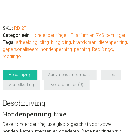
Hondenpenning
luxe
"brandkraan"
SKU:
RD 2FH
RVS
Categorieën:
Hondenpenningen
,
Titanium en RVS penningen
of
Tags:
afbeelding
,
bling
,
bling bling
,
brandkraan
,
dierenpenning
,
messing
gepersonaliseerd
,
hondenpenning
,
penning
,
Red Dingo
,
aantal
reddingo
Beschrijving
Aanvullende informatie
Tips
Staffelkorting
Beoordelingen (0)
Beschrijving
Hondenpenning luxe
Deze hondenpenning luxe glad is geschikt voor zowel
honden, katten, mensen en goederen. Deze penningen zijn