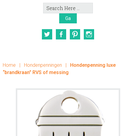
Search
Here
Twitter
Facebook
Pinterest
Instagram
Home
|
Hondenpenningen
|
Hondenpenning luxe
“brandkraan” RVS of messing