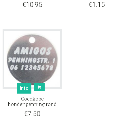
€
10.95
€
1.15
Info
Goedkope
hondenpenning rond
€
7.50