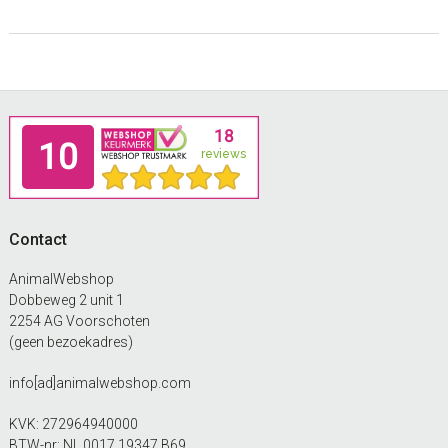
Footer
Contact
AnimalWebshop
Dobbeweg 2 unit 1
2254 AG Voorschoten
(geen bezoekadres)
info[ad]animalwebshop.com
KVK: 272964940000
BTW-nr: NL 0017 19347 B69