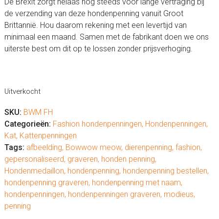
De Brexit zorgt helaas nog steeds voor lange vertraging bij
de verzending van deze hondenpenning vanuit Groot
Brittannië. Hou daarom rekening met een levertijd van
minimaal een maand. Samen met de fabrikant doen we ons
uiterste best om dit op te lossen zonder prijsverhoging.
Uitverkocht
SKU:
BWM FH
Categorieën:
Fashion hondenpenningen
,
Hondenpenningen
,
Kat
,
Kattenpenningen
Tags:
afbeelding
,
Bowwow meow
,
dierenpenning
,
fashion
,
gepersonaliseerd
,
graveren
,
honden penning
,
Hondenmedaillon
,
hondenpenning
,
hondenpenning bestellen
,
hondenpenning graveren
,
hondenpenning met naam
,
hondenpenningen
,
hondenpenningen graveren
,
modieus
,
penning