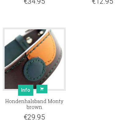
€
34.95
€
12.95
Info
Hondenhalsband Monty
brown
€
29.95