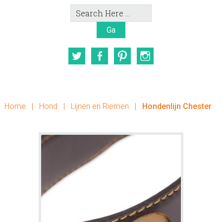
Search
Here
Twitter
Facebook
Pinterest
Instagram
Home
|
Hond
|
Lijnen en Riemen
|
Hondenlijn Chester