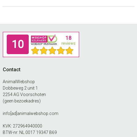
Footer
Contact
AnimalWebshop
Dobbeweg 2 unit 1
2254 AG Voorschoten
(geen bezoekadres)
info[ad]animalwebshop.com
KVK: 272964940000
BTW-nr: NL 0017 19347 B69