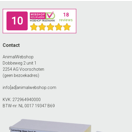
Footer
Contact
AnimalWebshop
Dobbeweg 2 unit 1
2254 AG Voorschoten
(geen bezoekadres)
info[ad]animalwebshop.com
KVK: 272964940000
BTW-nr: NL 0017 19347 B69