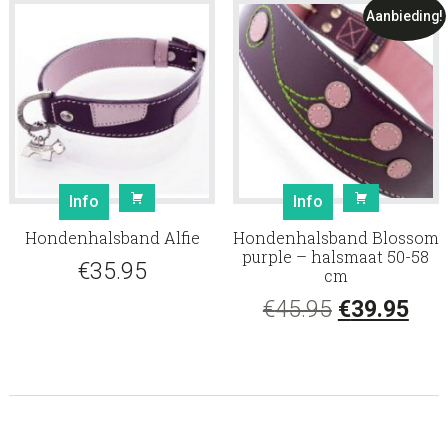
Aanbieding!
Info
Info
Hondenhalsband Alfie
Hondenhalsband Blossom
purple – halsmaat 50-58
€
35.95
cm
Oorspronke
Hui
€
45.95
€
39.95
prijs
prij
was:
is:
€45.95.
€39