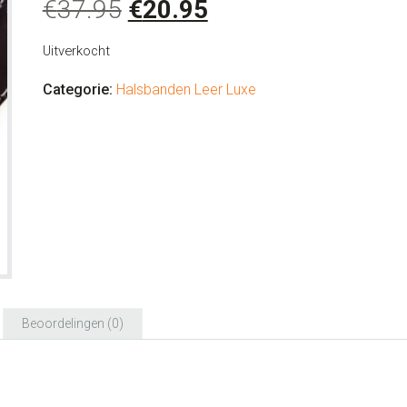
Oorspronkelijke
Huidige
€
37.95
€
20.95
prijs
prijs
Uitverkocht
was:
is:
€37.95.
€20.95.
Categorie:
Halsbanden Leer Luxe
Beoordelingen (0)