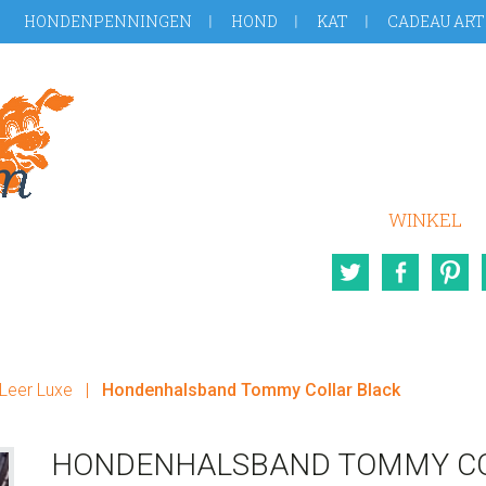
HONDENPENNINGEN
HOND
KAT
CADEAU ART
WINKEL
Twitter
Face
Leer Luxe
|
Hondenhalsband Tommy Collar Black
HONDENHALSBAND TOMMY CO