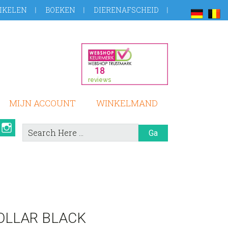
IKELEN
BOEKEN
DIERENAFSCHEID
MIJN ACCOUNT
WINKELMAND
book
Pinterest
Instagram
Search
Here
LLAR BLACK