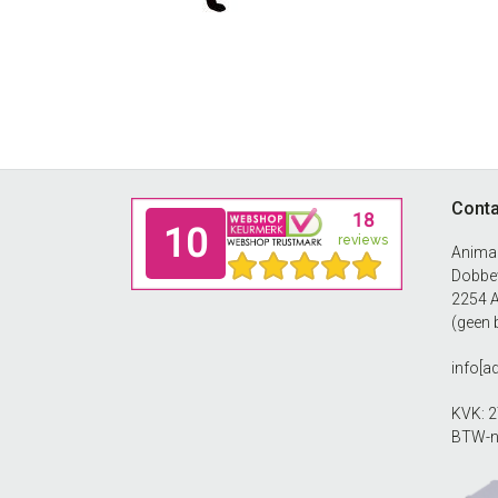
Footer
Conta
Anima
Dobbew
2254 
(geen 
info[
KVK: 
BTW-n