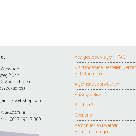
ct
Veel gestelde vragen – FAQ
Klantenservice: Bestellen, Verze
lWebshop
en Retourneren
eg 2 unit 1
AG Voorschoten
Algemene voorwaarden
bezoekadres)
Privacy policy
ad]animalwebshop.com
Klachten?
272964940000
Over ons
r: NL 0017 19347 B69
Verschillen en kwaliteit
Hondenpenningen