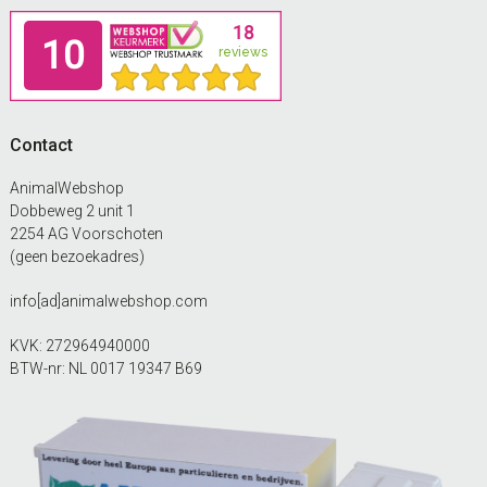
Footer
Contact
AnimalWebshop
Dobbeweg 2 unit 1
2254 AG Voorschoten
(geen bezoekadres)
info[ad]animalwebshop.com
KVK: 272964940000
BTW-nr: NL 0017 19347 B69