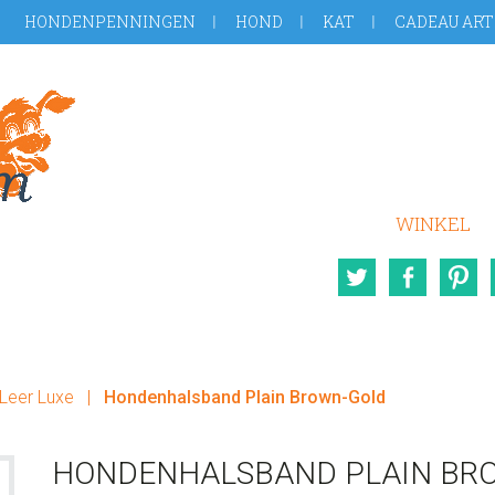
HONDENPENNINGEN
HOND
KAT
CADEAU ART
WINKEL
Twitter
Face
Leer Luxe
|
Hondenhalsband Plain Brown-Gold
HONDENHALSBAND PLAIN BR