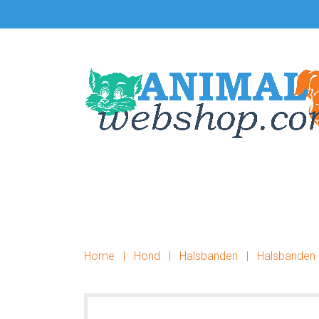
Door
Spring
naar
naar
de
de
hoofd
voettekst
inhoud
Home
|
Hond
|
Halsbanden
|
Halsbanden 