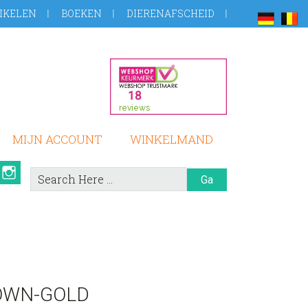
IKELEN
BOEKEN
DIERENAFSCHEID
MIJN ACCOUNT
WINKELMAND
book
Pinterest
Instagram
Search
Here
OWN-GOLD