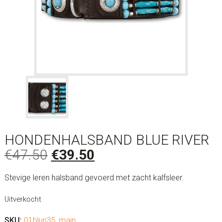
HONDENHALSBAND BLUE RIVER
Oorspronkelijke
Huidige
€
47.50
€
39.50
prijs
prijs
Stevige leren halsband gevoerd met zacht kalfsleer.
was:
is:
€47.50.
€39.50.
Uitverkocht
SKU:
01bluri35_main