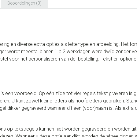
Beoordelingen (0)
ing en diverse extra opties als lettertype en afbeelding. Het fo
er wordt meestal binnen 1 a 2 werkdagen wereldwijd zonder ver
l voor het personaliseren van de bestelling. Tekst en optionee
s een voorbeeld. Op één zijde tot vier regels tekst graveren is g
ren. U kunt zowel kleine letters als hoofdletters gebruiken. Stan
l dikker gegraveerd wanneer dit een (voor)naam is. Als extra op
s op tekstregels kunnen niet worden gegraveerd en worden uit de
iezen. Wanneer u deze optie aanklikt, worden de afbeeldingen w