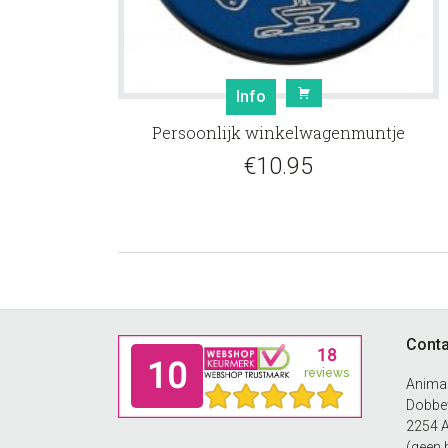
Info
Persoonlijk winkelwagenmuntje
€
10.95
Footer
Conta
Anima
Dobbew
2254 
(geen 