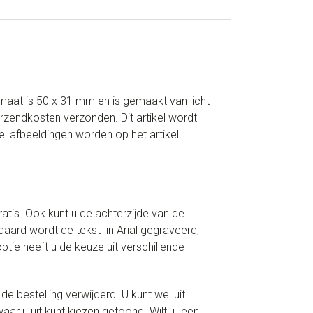
rmaat is 50 x 31 mm en is gemaakt van licht
zendkosten verzonden. Dit artikel wordt
l afbeeldingen worden op het artikel
ratis. Ook kunt u de achterzijde van de
daard wordt de tekst in Arial gegraveerd,
tie heeft u de keuze uit verschillende
 bestelling verwijderd. U kunt wel uit
aar u uit kunt kiezen getoond. Wilt u een