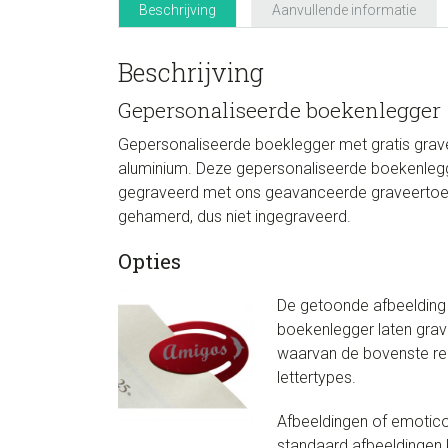
Beschrijving
Aanvullende informatie
Beschrijving
Gepersonaliseerde boekenlegger
Gepersonaliseerde boeklegger met gratis graver
aluminium. Deze gepersonaliseerde boekenlegg
gegraveerd met ons geavanceerde graveertoeste
gehamerd, dus niet ingegraveerd.
Opties
De getoonde afbeelding i
boekenlegger laten grave
waarvan de bovenste rege
lettertypes.
Afbeeldingen of emoticon
standaard afbeeldingen k