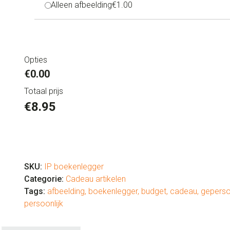
Alleen afbeelding
€1.00
Opties
€0.00
Totaal prijs
€
8.95
Gepersonaliseerde
boekenlegger
aantal
SKU:
IP boekenlegger
Categorie:
Cadeau artikelen
Tags:
afbeelding
,
boekenlegger
,
budget
,
cadeau
,
geperso
persoonlijk