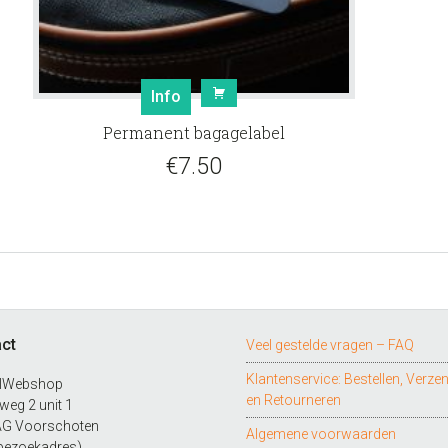
Info
Permanent bagagelabel
€
7.50
ct
Veel gestelde vragen – FAQ
Klantenservice: Bestellen, Verze
lWebshop
en Retourneren
eg 2 unit 1
AG Voorschoten
Algemene voorwaarden
bezoekadres)