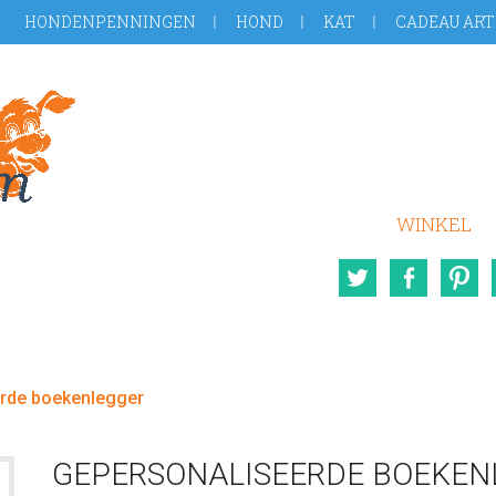
HONDENPENNINGEN
HOND
KAT
CADEAU ART
WINKEL
Twitter
Face
rde boekenlegger
GEPERSONALISEERDE BOEKEN