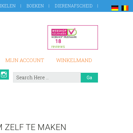
IKELEN
BOEKEN
DIERENAFSCHEID
MIJN ACCOUNT
WINKELMAND
book
Pinterest
Instagram
Search
Here
 ZELF TE MAKEN