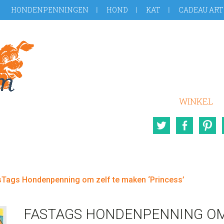
HONDENPENNINGEN
HOND
KAT
CADEAU ART
WINKEL
Twitter
Face
Tags Hondenpenning om zelf te maken ‘Princess’
FASTAGS HONDENPENNING OM