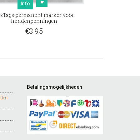
Info
sTags permanent marker voor
hondenpenningen
€
3.95
Betalingsmogelijkheden
nden