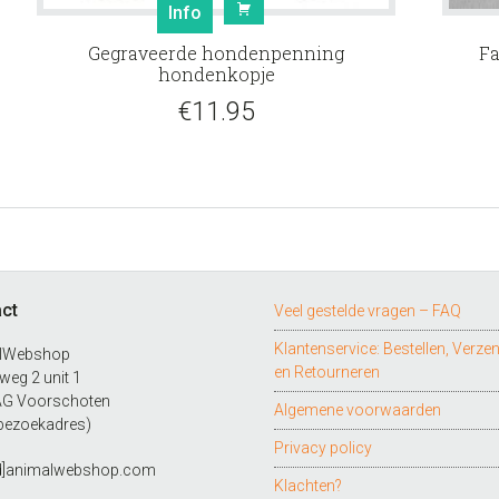
Info
Gegraveerde hondenpenning
Fa
hondenkopje
€
11.95
ct
Veel gestelde vragen – FAQ
Klantenservice: Bestellen, Verze
lWebshop
en Retourneren
eg 2 unit 1
AG Voorschoten
Algemene voorwaarden
bezoekadres)
Privacy policy
ad]animalwebshop.com
Klachten?