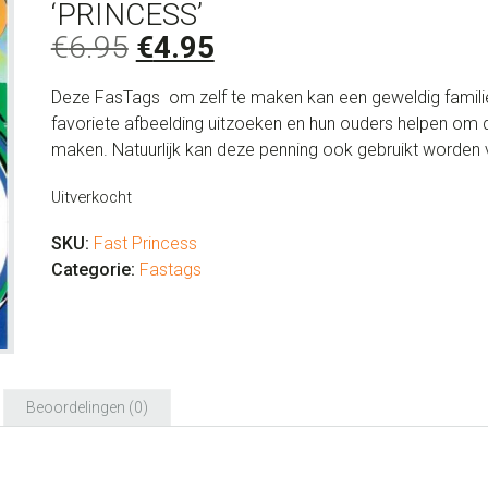
‘PRINCESS’
Oorspronkelijke
Huidige
€
6.95
€
4.95
prijs
prijs
Deze FasTags om zelf te maken kan een geweldig famili
was:
is:
favoriete afbeelding uitzoeken en hun ouders helpen om
€6.95.
€4.95.
maken. Natuurlijk kan deze penning ook gebruikt worden 
Uitverkocht
SKU:
Fast Princess
Categorie:
Fastags
Beoordelingen (0)