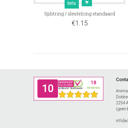
Info
Splitring / sleutelring standaard
€
1.15
Footer
Conta
Anima
Dobbew
2254 
(geen 
info[