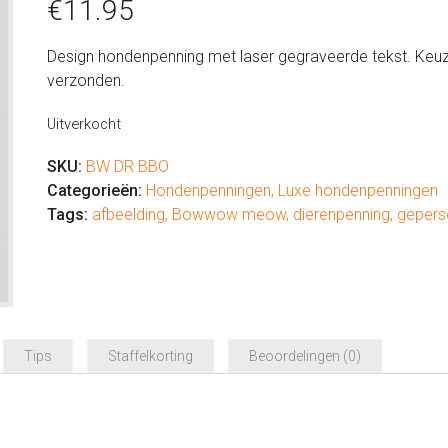
€
11.95
Design hondenpenning met laser gegraveerde tekst. Keuze 
verzonden.
Uitverkocht
SKU:
BW DR BBO
Categorieën:
Hondenpenningen
,
Luxe hondenpenningen
Tags:
afbeelding
,
Bowwow meow
,
dierenpenning
,
gepers
Tips
Staffelkorting
Beoordelingen (0)