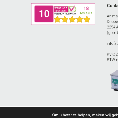
Footer
Conta
Anima
Dobbew
2254 
(geen 
info[
KVK: 
BTW-n
Om u beter te helpen, maken wij geb
© AnimalWebshop.com