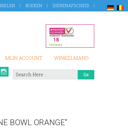
IKELEN
BOEKEN
DIERENAFSCHEID
MIJN ACCOUNT
WINKELMAND
book
Pinterest
Instagram
Search
Here
NE BOWL ORANGE”