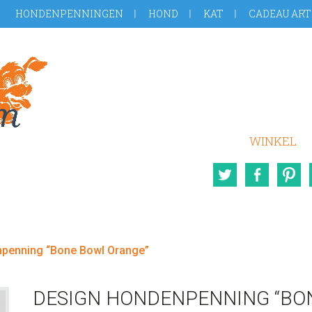
HONDENPENNINGEN
HOND
KAT
CADEAU ART
WINKEL
Twitter
Face
penning “Bone Bowl Orange”
DESIGN HONDENPENNING “BO