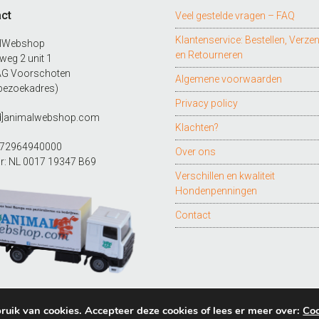
ct
Veel gestelde vragen – FAQ
Klantenservice: Bestellen, Verze
lWebshop
en Retourneren
eg 2 unit 1
AG Voorschoten
Algemene voorwaarden
bezoekadres)
Privacy policy
ad]animalwebshop.com
Klachten?
272964940000
Over ons
r: NL 0017 19347 B69
Verschillen en kwaliteit
Hondenpenningen
Contact
ruik van cookies. Accepteer deze cookies of lees er meer over:
Coo