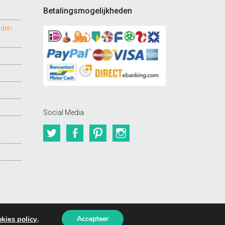
Betalingsmogelijkheden
nden
Social Media
Twitter
Facebook
Pinterest
Instagram
kies policy
.
Accepteer
BUDDIES Webshops