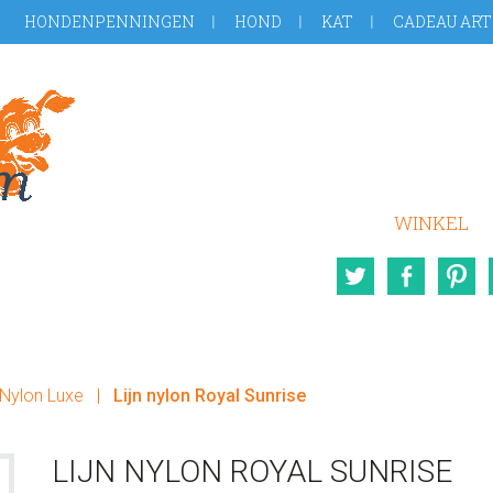
HONDENPENNINGEN
HOND
KAT
CADEAU ART
WINKEL
Twitter
Face
Nylon Luxe
|
Lijn nylon Royal Sunrise
LIJN NYLON ROYAL SUNRISE