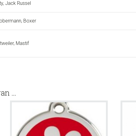
ty, Jack Russel
Dobermann, Boxer
tweiler, Mastif
van …