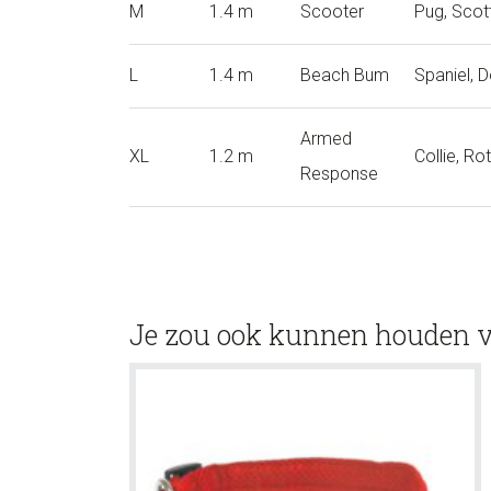
M
1.4 m
Scooter
Pug, Scot
L
1.4 m
Beach Bum
Spaniel, 
Armed
XL
1.2 m
Collie, Rot
Response
Je zou ook kunnen houden 