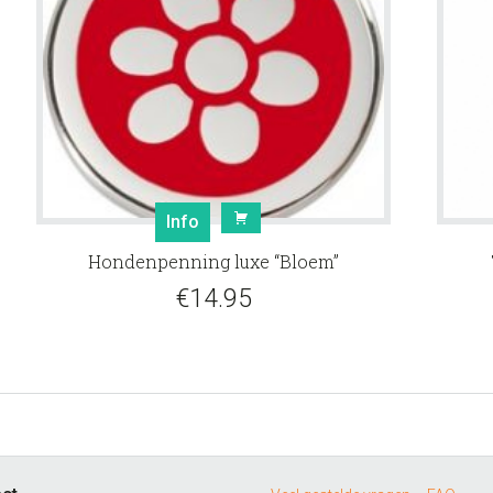
Info
Hondenpenning luxe “Bloem”
e:
€
14.95