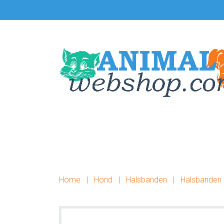
Door
Spring
naar
naar
de
de
hoofd
voettekst
inhoud
Home
|
Hond
|
Halsbanden
|
Halsbanden 