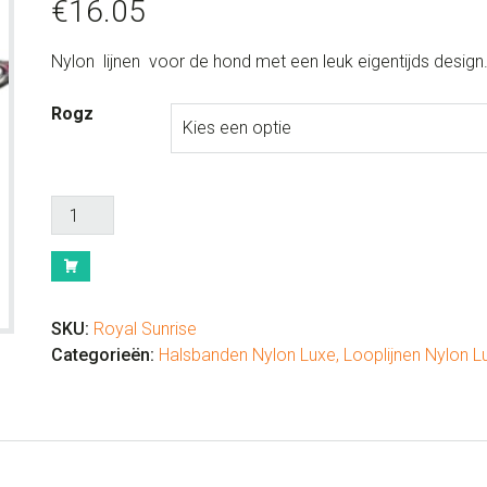
€
16.05
Nylon lijnen voor de hond met een leuk eigentijds design
Rogz
Lijn
nylon
Royal
Sunrise
aantal
SKU:
Royal Sunrise
Categorieën:
Halsbanden Nylon Luxe
,
Looplijnen Nylon L