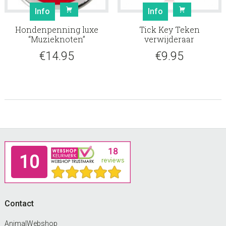
Info
Info
Hondenpenning luxe
Tick Key Teken
“Muzieknoten”
verwijderaar
€
14.95
€
9.95
Footer
Contact
AnimalWebshop