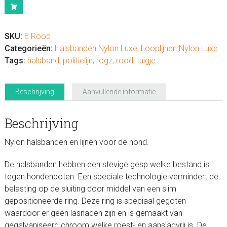
lijn
nylon
Rood
SKU:
E Rood
effen
Categorieën:
Halsbanden Nylon Luxe
,
Looplijnen Nylon Luxe
aantal
Tags:
halsband
,
politielijn
,
rogz
,
rood
,
tuigje
Beschrijving
Aanvullende informatie
Beschrijving
Nylon halsbanden en lijnen voor de hond.
De halsbanden hebben een stevige gesp welke bestand is
tegen hondenpoten. Een speciale technologie vermindert de
belasting op de sluiting door middel van een slim
gepositioneerde ring. Deze ring is speciaal gegoten
waardoor er geen lasnaden zijn en is gemaakt van
gegalvaniseerd chroom welke roest- en aanslagvrij is. De