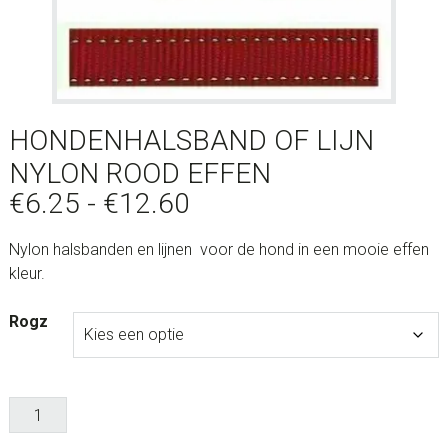
HONDENHALSBAND OF LIJN
NYLON ROOD EFFEN
Prijsklasse:
€
6.25
-
€
12.60
€6.25
Nylon halsbanden en lijnen voor de hond in een mooie effen
tot
kleur.
€12.60
Rogz
Hondenhalsband
of