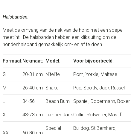
Halsbanden:
Meet de omvang van de nek van de hond met een soepel
meetlint. De halsbanden hebben een kliksluiting om de
hondenhalsband gemakkelijk om- en af te doen.
Formaat:
Nekmaat:
Model:
Voor bijvoorbeeld:
S
20-31 cm
Nitelife
Pom, Yorkie, Maltese
M
26-40 cm
Snake
Pug, Scotty, Jack Russel
L
34-56
Beach Bum
Spaniel, Dobermann, Boxer
XL
43-73 cm
Lumber Jack
Collie, Rotweiler, Mastif
Special
Bulldog, St Bernhard,
XXL
60-80 cm