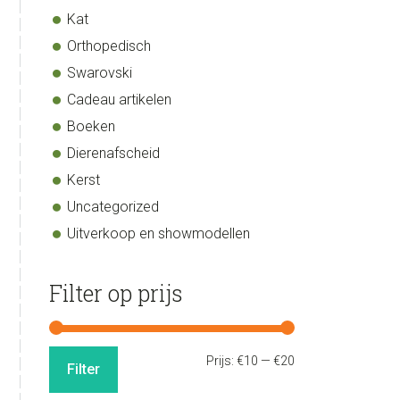
Kat
Orthopedisch
Swarovski
Cadeau artikelen
Boeken
Dierenafscheid
Kerst
Uncategorized
Uitverkoop en showmodellen
Filter op prijs
Min.
Max.
Prijs:
€10
—
€20
Filter
prijs
prijs