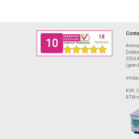
Footer
Conta
Anima
Dobbew
2254 
(geen 
info[
KVK: 
BTW-n