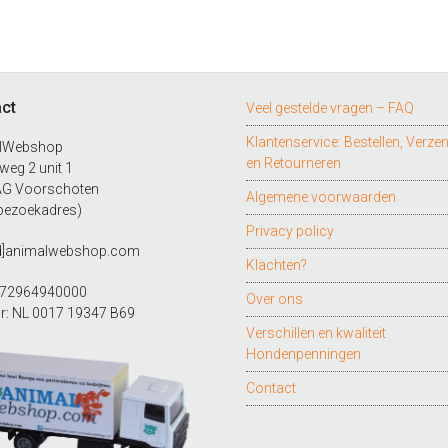
ct
Veel gestelde vragen – FAQ
Klantenservice: Bestellen, Verze
lWebshop
en Retourneren
eg 2 unit 1
AG Voorschoten
Algemene voorwaarden
bezoekadres)
Privacy policy
ad]animalwebshop.com
Klachten?
272964940000
Over ons
r: NL 0017 19347 B69
Verschillen en kwaliteit
Hondenpenningen
Contact