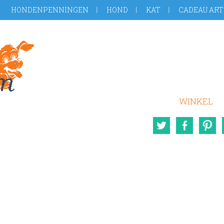
HONDENPENNINGEN
HOND
KAT
CADEAU ART
WINKEL
Twitter
Face