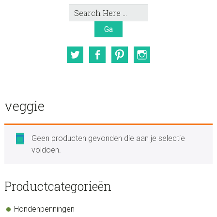
Search
Here
Twitter
Facebook
Pinterest
Instagram
veggie
Geen producten gevonden die aan je selectie
voldoen.
sidebar
Store
Productcategorieën
Sidebar
Hondenpenningen