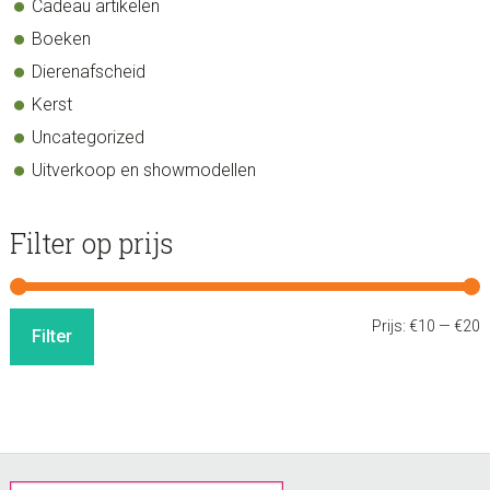
Cadeau artikelen
Boeken
Dierenafscheid
Kerst
Uncategorized
Uitverkoop en showmodellen
Filter op prijs
M
M
Prijs:
€10
—
€20
Filter
p
p