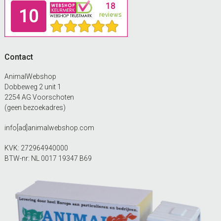
Footer
Contact
AnimalWebshop
Dobbeweg 2 unit 1
2254 AG Voorschoten
(geen bezoekadres)
info[ad]animalwebshop.com
KVK: 272964940000
BTW-nr: NL 0017 19347 B69