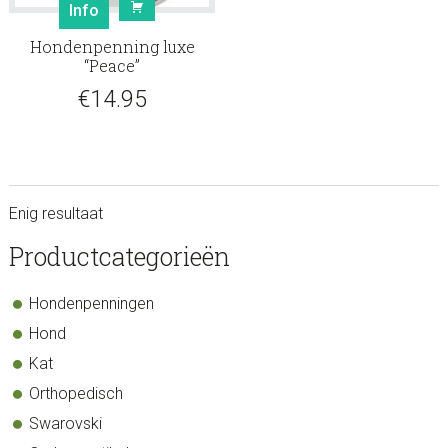
Info
Hondenpenning luxe
“Peace”
€
14.95
Enig resultaat
sidebar
Store
Productcategorieën
Sidebar
Hondenpenningen
Hond
Kat
Orthopedisch
Swarovski