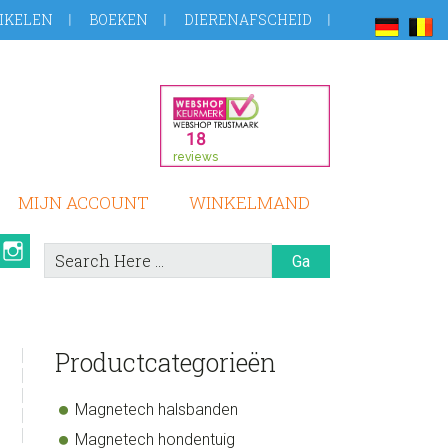
IKELEN
BOEKEN
DIERENAFSCHEID
MIJN ACCOUNT
WINKELMAND
book
Pinterest
Instagram
Search
Here
sidebar
Store
Productcategorieën
Sidebar
Magnetech halsbanden
Magnetech hondentuig