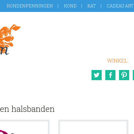
HONDENPENNINGEN
HOND
KAT
CADEAU ART
WINKEL
Twitter
Face
en halsbanden