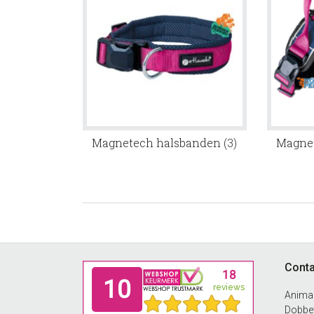
Magnetech halsbanden
(3)
Magne
Footer
Conta
Anima
Dobbew